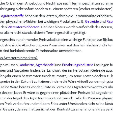
che Ort, an dem Angebot und Nachfrage nach Termingeschäften aufeinan
rbringung nicht sofort, sondern zu einem späteren (vorher vereinbarten)
r
Agrarrohstoffe
haben in den letzten Jahren die Terminmärkte erheblic
f den physischen Märkten bei wichtigen Produkten (z. B.
Getreide
und
Rap
n den
Warenterminbörsen
. Darüber hinaus werden außerhalb der Börsen,
r allem nicht standardisierte Termingeschäfte getätigt.
sichts zunehmender Preisvolatilität eine wichtige Funktion zur Risikoa
dustrie ist die Absicherung von Preisrisiken auf den heimischen und int
 sind funktionierende Terminmärkte unverzichtbar.
 an Agrarterminmärkten?
ngen müssen
Landwirte
,
Agrarhandel
und
Ernährungsindustrie
Lösungen fü
en und Ausgaben finden. Ein Landwirt, der im Herbst sein Getreide aussä
nden Jahr einen bestimmten Mindestumsatz, um seine Kosten decken zu 
spreise in der Zukunft zu fixieren, indem die Ware virtuell vor dem physi
 seine Ware bereits vor der Ernte in Form eines Agrarterminkontrakts üb
 decken kann. Er wäre so gegen einen plötzlichen Preisverfall abgesiche
er in der Regel den Agrarterminkontrakt zurück. Falls der Preis am physisc
en Preis verkaufen und mit dem Erlös unter Umständen nicht seine Kos
n Gewinn, denn er hat zunächst den Kontrakt zu einem hohen Preis verk