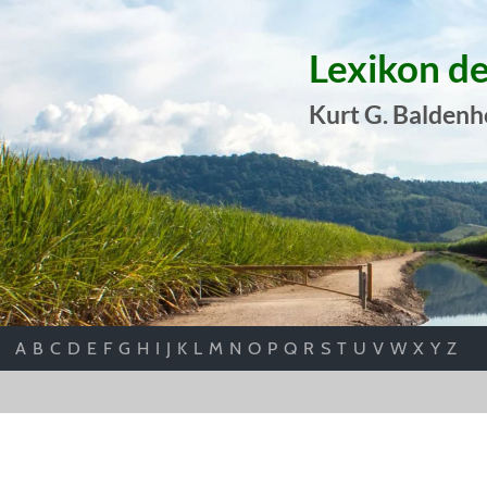
Lexikon d
Kurt G. Baldenh
A
B
C
D
E
F
G
H
I
J
K
L
M
N
O
P
Q
R
S
T
U
V
W
X
Y
Z