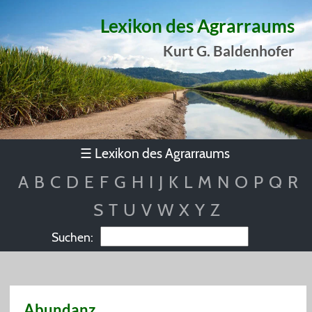
Lexikon des Agrarraums
Kurt G. Baldenhofer
Lexikon des Agrarraums
☰
A
B
C
D
E
F
G
H
I
J
K
L
M
N
O
P
Q
R
S
T
U
V
W
X
Y
Z
Suchen:
Abundanz