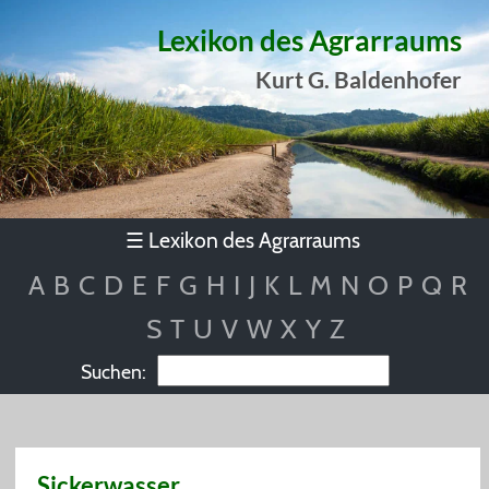
Lexikon des Agrarraums
Kurt G. Baldenhofer
Lexikon des Agrarraums
☰
A
B
C
D
E
F
G
H
I
J
K
L
M
N
O
P
Q
R
S
T
U
V
W
X
Y
Z
Suchen:
Sickerwasser