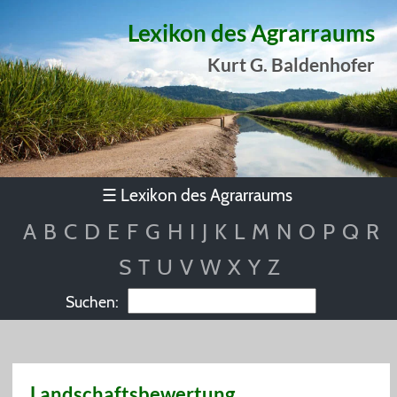
Lexikon des Agrarraums
Kurt G. Baldenhofer
Lexikon des Agrarraums
☰
A
B
C
D
E
F
G
H
I
J
K
L
M
N
O
P
Q
R
S
T
U
V
W
X
Y
Z
Suchen:
Landschaftsbewertung