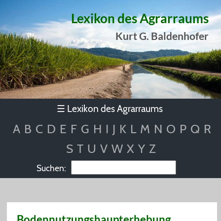
Lexikon des Agrarraums
Kurt G. Baldenhofer
Lexikon des Agrarraums
☰
A
B
C
D
E
F
G
H
I
J
K
L
M
N
O
P
Q
R
S
T
U
V
W
X
Y
Z
Suchen:
Bodennutzungshaupterhebung