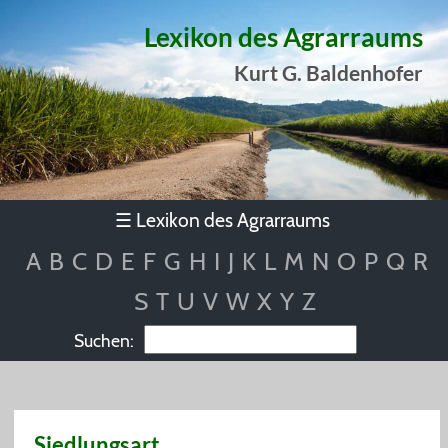
Lexikon des Agrarraums
Kurt G. Baldenhofer
Lexikon des Agrarraums
☰
A
B
C
D
E
F
G
H
I
J
K
L
M
N
O
P
Q
R
S
T
U
V
W
X
Y
Z
Suchen:
Siedlungsart