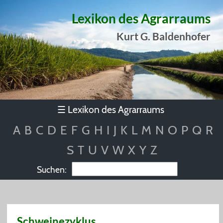
Lexikon des Agrarraums
Kurt G. Baldenhofer
Lexikon des Agrarraums
☰
A
B
C
D
E
F
G
H
I
J
K
L
M
N
O
P
Q
R
S
T
U
V
W
X
Y
Z
Suchen:
Schweinezyklus