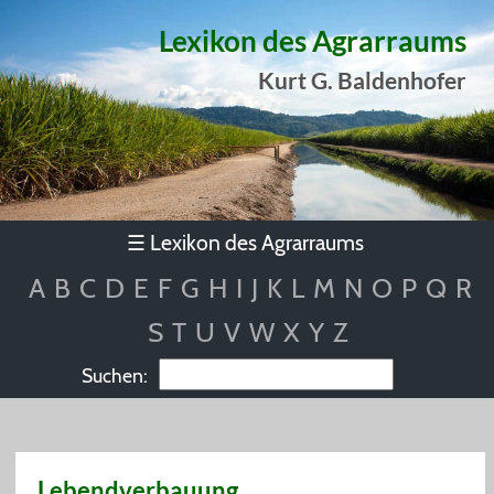
Lexikon des Agrarraums
Kurt G. Baldenhofer
Lexikon des Agrarraums
☰
A
B
C
D
E
F
G
H
I
J
K
L
M
N
O
P
Q
R
S
T
U
V
W
X
Y
Z
Suchen:
Lebendverbauung