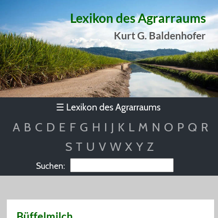
Lexikon des Agrarraums
Kurt G. Baldenhofer
Lexikon des Agrarraums
☰
A
B
C
D
E
F
G
H
I
J
K
L
M
N
O
P
Q
R
S
T
U
V
W
X
Y
Z
Suchen:
Büffelmilch