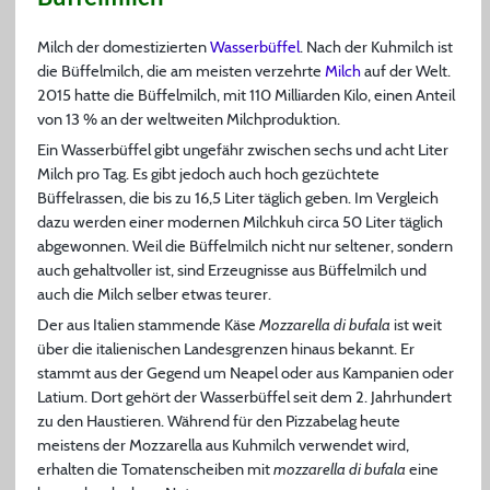
Milch der domestizierten
Wasserbüffel
. Nach der Kuhmilch ist
die Büffelmilch, die am meisten verzehrte
Milch
auf der Welt.
2015 hatte die Büffelmilch, mit 110 Milliarden Kilo, einen Anteil
von 13 % an der weltweiten Milchproduktion.
Ein Wasserbüffel gibt ungefähr zwischen sechs und acht Liter
Milch pro Tag. Es gibt jedoch auch hoch gezüchtete
Büffelrassen, die bis zu 16,5 Liter täglich geben. Im Vergleich
dazu werden einer modernen Milchkuh circa 50 Liter täglich
abgewonnen. Weil die Büffelmilch nicht nur seltener, sondern
auch gehaltvoller ist, sind Erzeugnisse aus Büffelmilch und
auch die Milch selber etwas teurer.
Der aus Italien stammende Käse
Mozzarella di bufala
ist weit
über die italienischen Landesgrenzen hinaus bekannt. Er
stammt aus der Gegend um Neapel oder aus Kampanien oder
Latium. Dort gehört der Wasserbüffel seit dem 2. Jahrhundert
zu den Haustieren. Während für den Pizzabelag heute
meistens der Mozzarella aus Kuhmilch verwendet wird,
erhalten die Tomatenscheiben mit
mozzarella di bufala
eine